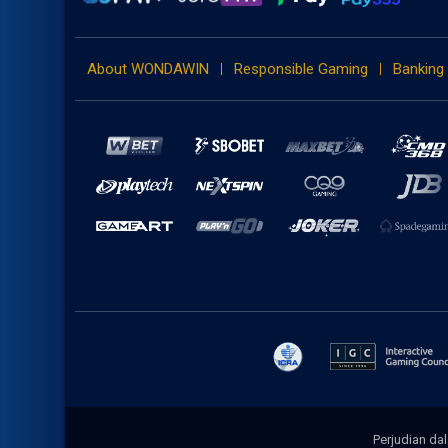
A: Demi keselamatan, pertimbangkan untuk bermain melalui per
Apakah sumber yang boleh membantu saya meningka
A: Gunakan sejarah cabutan masa lalu WondaWin, utiliti analisi
About WONDAWIN
Responsible Gaming
Banking
bermain secara bertanggungjawab adalah penting.
Perjudian da