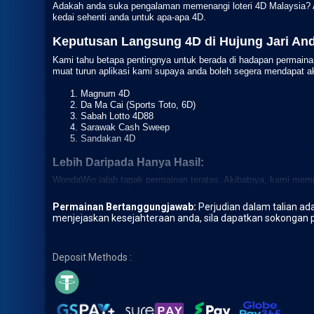
Adakah anda suka pengalaman memenangi loteri 4D Malaysia? A
kedai sehenti anda untuk apa-apa 4D.
Keputusan Langsung 4D di Hujung Jari An
Kami tahu betapa pentingnya untuk berada di hadapan permaina
muat turun aplikasi kami supaya anda boleh segera mendapat 
Magnum 4D
Da Ma Cai (Sports Toto, 6D)
Sabah Lotto 4D88
Sarawak Cash Sweep
Sandakan 4D
Lebih Daripada Hanya Hasil:
WondaWin ialah tapak permainan teratas. Akibatnya, kami mem
Periksa nombor kemenangan lalu untuk sebarang trend y
Permainan Bertanggungjawab:
Perjudian dalam talian ada
Gunakan penganalisis nombor kami untuk mendapatkan m
menjejaskan kesejahteraan anda, sila dapatkan sokongan p
Ikuti perkembangan terkini dengan berita loteri terhanga
Soalan:
Deposit Methods :
Berapa kerap cabutan loteri 4D diadakan di Malaysia?
A: Cabutan, bergantung kepada pengendali individu, biasanya be
Adakah selamat untuk bermain loteri 4D dalam talian?