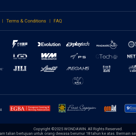
uncit yang dibenarkan. Walaupun WondaWin memberikan hasil dan maklumat, ju
tkan peluang saya untuk memenangi 4D?
s nombor dan berita loteri untuk membuat keputusan dengan bijak tentang nom
Terms & Conditions
FAQ
Copyright ©2025 WONDAWIN. All Rights Reserved.
lam talian bertujuan untuk orang dewasa berumur 18 tahun ke atas. Bermain 