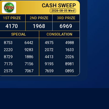
CASH SWEEP
2026-08-05 Wed
1ST PRIZE
2ND PRIZE
3RD PRIZE
4170
1968
6969
SPECIAL
CONSOLATION
8753
6442
4975
4988
2220
9283
2072
1633
8729
1886
4413
2026
7175
7156
9195
8981
2575
7067
7659
0895